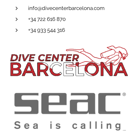
info@divecenterbarcelona.com
+34 722 616 870
+34 933 544 316