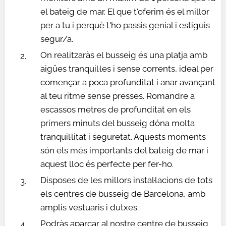
el bateig de mar. El que t'oferim és el millor
per a tu i perquè t'ho passis genial i estiguis
segur/a.
On realitzaràs el busseig és una platja amb
aigües tranquil·les i sense corrents, ideal per
començar a poca profunditat i anar avançant
al teu ritme sense presses. Romandre a
escassos metres de profunditat en els
primers minuts del busseig dóna molta
tranquil·litat i seguretat. Aquests moments
són els més importants del bateig de mar i
aquest lloc és perfecte per fer-ho.
Disposes de les millors instal·lacions de tots
els centres de busseig de Barcelona, ​​amb
amplis vestuaris i dutxes.
Podràs aparcar al nostre centre de busseig