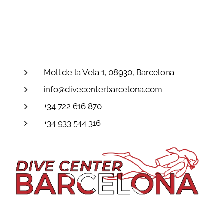
Moll de la Vela 1, 08930, Barcelona
info@divecenterbarcelona.com
+34 722 616 870
+34 933 544 316