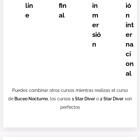
lin
fin
in
ió
e
al
m
n
er
int
sió
er
n
na
ci
on
al
Puedes combinar otros cursos mientras realizas el curso
de
Buceo Nocturno
, los cursos
1 Star Diver
o
2 Star Diver
son
perfectos