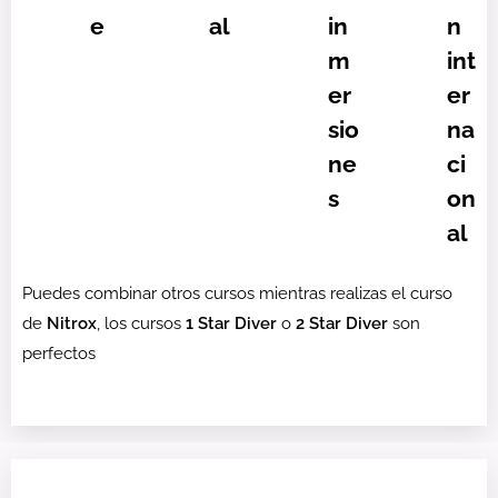
e
al
in
n
m
int
er
er
sio
na
ne
ci
s
on
al
Puedes combinar otros cursos mientras realizas el curso
de
Nitrox
, los cursos
1 Star Diver
o
2 Star Diver
son
perfectos