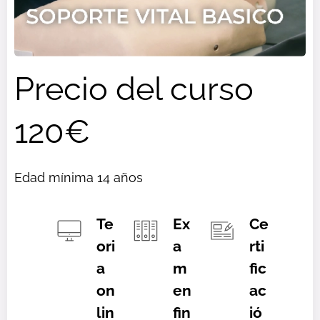
Precio del curso
120€
Edad mínima 14 años
Te
Ex
Ce
ori
a
rti
a
m
fic
on
en
ac
lin
fin
ió