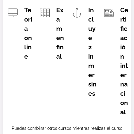
Te
Ex
In
Ce
ori
a
cl
rti
a
m
uy
fic
on
en
e
ac
lin
fin
2
ió
e
al
in
n
m
int
er
er
sin
na
es
ci
on
al
Puedes combinar otros cursos mientras realizas el curso