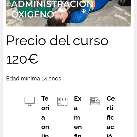
Precio del curso
120€
Edad mínima 14 años
Te
Ex
Ce
ori
a
rti
a
m
fic
on
en
ac
lin
fin
ió