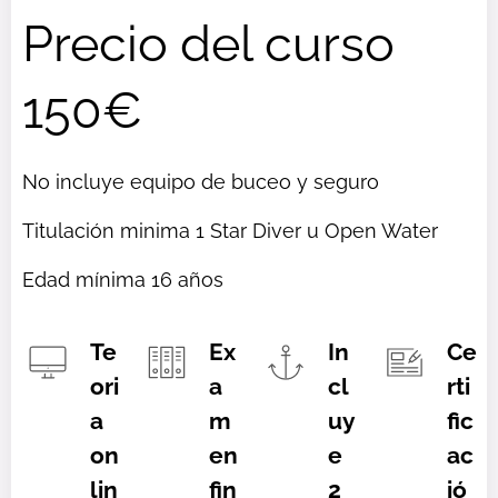
Precio del curso
150€
No incluye equipo de buceo y seguro
Titulación minima 1 Star Diver u Open Water
Edad mínima 16 años
Te
Ex
In
Ce
ori
a
cl
rti
a
m
uy
fic
on
en
e
ac
lin
fin
2
ió