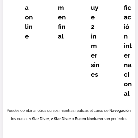
a
m
uy
fic
on
en
e
ac
lin
fin
2
ió
e
al
in
n
m
int
er
er
sin
na
es
ci
on
al
Puedes combinar otros cursos mientras realizas el curso de
Navegación
,
los cursos
1 Star Diver
,
2 Star Diver
o
Buceo Nocturno
son perfectos