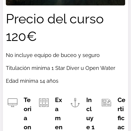
Precio del curso
120€
No incluye equipo de buceo y seguro
Titulación minima 1 Star Diver u Open Water
Edad mínima 14 años
Te
Ex
In
Ce
ori
a
cl
rti
a
m
uy
fic
on
en
e 1
ac