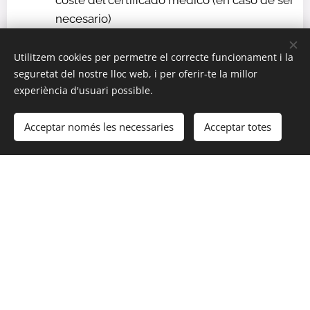
coste del certificado médico (en caso de ser
necesario)
Requisitos: Rellenar cuestionario para
Utilitzem cookies per permetre el correcte funcionament i la
confirmar ser «apto para el buceo»
seguretat del nostre lloc web, i per oferir-te la millor
Edad mínima: 14 años
experiència d'usuari possible.
Acceptar només les necessaries
Acceptar totes
Moll de la Vela 1, 08930, Barcelona
info@divecenterbarcelona.com
+34 722 616 870