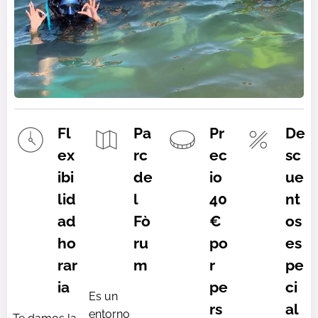
Fl
Pa
Pr
De
ex
rc
ec
sc
ibi
de
io
ue
lid
l
40
nt
ad
Fò
€
os
ho
ru
po
es
rar
m
r
pe
ia
pe
ci
Es un
rs
al
entorno