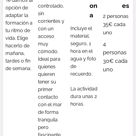
Te damos la
on
es
controlado,
opción de
sin
a
adaptar la
2 personas
corrientes y
formación a
35€ cada
Incluye el
con un
tu ritmo de
uno
material,
acceso
vida. Elige
seguro, 1
4
muy
hacerlo de
hora en el
cómodo.
personas
mañana,
agua y foto
Ideal para
30€ cada
tardes o fin
de
quienes
de semana.
uno
recuerdo.
quieren
tener su
La actividad
primer
dura unas 2
contacto
horas.
con el mar
de forma
tranquila
pero
fascinante.